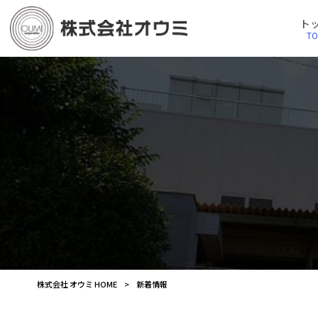
ト
T
株式会社 オウミ HOME
>
新着情報